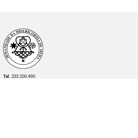
Tel.
235 200 490
Email:
misericordiameda@hotmail.com
Morada:
Lugar do Noval, Estarda Municipal n.º 600
6430-198 Mêda