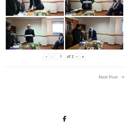
«
‹
of
2
›
»
Next Post