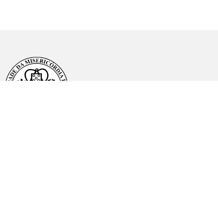
Tel.
235 200 490
Email:
misericordiameda@hotmail.com
Morada:
Lugar do Noval, Estarda Municipal n.º 600
6430-198 Mêda