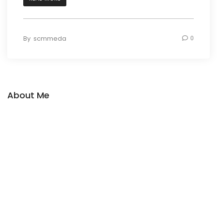
By
scmmeda
0
About Me